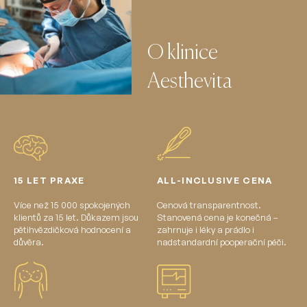
O klinice
Aesthevita
15 LET PRAXE
ALL-INCLUSIVE CENA
Více než 15 000 spokojených
Cenová transparentnost.
klientů za 15 let. Důkazem jsou
Stanovená cena je konečná –
pětihvězdičková hodnocení a
zahrnuje i léky a prádlo i
důvěra.
nadstandardní pooperační péči.