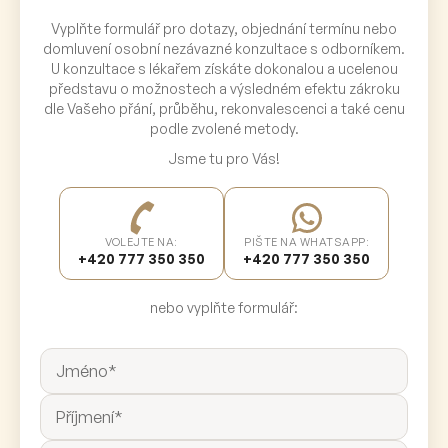
Vyplňte formulář pro dotazy, objednání termínu nebo
domluvení osobní nezávazné konzultace s odborníkem.
U konzultace s lékařem získáte dokonalou a ucelenou
představu o možnostech a výsledném efektu zákroku
dle Vašeho přání, průběhu, rekonvalescenci a také cenu
podle zvolené metody.
Jsme tu pro Vás!
VOLEJTE NA:
PIŠTE NA WHATSAPP:
+420 777 350 350
+420 777 350 350
nebo vyplňte formulář: