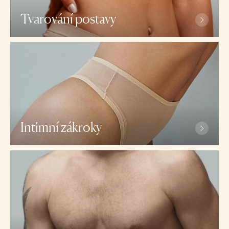
Tvarování postavy
Plazmová liposukce
Abdominoplastika
Body lift: Lifting paží, stehen, hýždí, břicha a
dalších partií
Hi-Def liposukce s reálnou augmentací svalů
Intimní zákroky
Penoplastika: trvalé prodloužení a zbytnění penisu