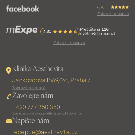
98%
Zobrazit recenze
Zobrazit recenze
Klinika Aesthevita
Jankovcova 1569/2c, Praha 7
Zobrazit na mapě
Zavolejte nám
+420 777 350 350
Jsme tu pro vás v pondělí–pátek od 9 do 16 hodin
Napište nám
recepce@aesthevita.cz