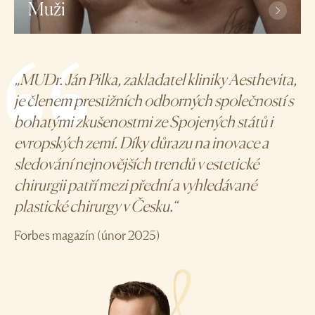
Muži
Penoplastika: trvalé prodloužení a zbytnění penisu
Plazmová liposukce
„MUDr. Ján Pilka, zakladatel kliniky Aesthevita,
Hi-Def liposukce s reálnou augmentací svalů
je členem prestižních odborných společností s
bohatými zkušenostmi ze Spojených států i
evropských zemí. Díky důrazu na inovace a
sledování nejnovějších trendů v estetické
chirurgii patří mezi přední a vyhledávané
plastické chirurgy v Česku.“
Forbes magazín (únor 2025)