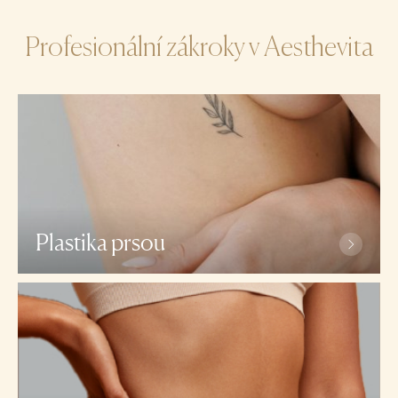
Profesionální zákroky v Aesthevita
Plastika prsou
Zvětšení prsou metodou MIA Femtech™
Modelace prsou (Autoaugmentace, Breast lift)
Zvětšení prsou bez klasické operace MIA
Femtech™ a Preservé™
Zvětšení prsou implantáty