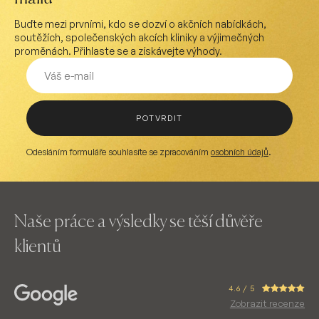
Buďte mezi prvními, kdo se dozví o akčních nabídkách,
soutěžích, společenských akcích kliniky a výjimečných
proměnách. Přihlaste se a získávejte výhody.
POTVRDIT
Odesláním formuláře souhlasíte se zpracováním
osobních údajů
.
Naše práce a výsledky se těší důvěře
klientů
4.6 / 5
Zobrazit recenze