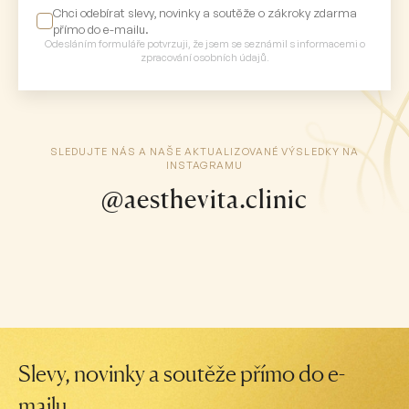
Chci odebírat slevy, novinky a soutěže o zákroky zdarma
přímo do e-mailu.
Odesláním formuláře potvrzuji, že jsem se seznámil s informacemi o
zpracování osobních údajů.
SLEDUJTE NÁS A NAŠE AKTUALIZOVANÉ VÝSLEDKY NA
INSTAGRAMU
@aesthevita.clinic
Slevy, novinky a soutěže přímo do e-
mailu