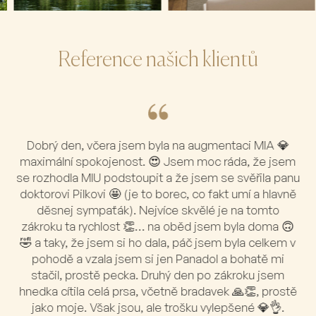
Reference našich klientů
Dobrý den, včera jsem byla na augmentaci MIA 💎
maximální spokojenost. 😍 Jsem moc ráda, že jsem
se rozhodla MIU podstoupit a že jsem se svěřila panu
doktorovi Pilkovi 🤩 (je to borec, co fakt umí a hlavně
děsnej sympaťák). Nejvíce skvělé je na tomto
zákroku ta rychlost 👏… na oběd jsem byla doma 🙃
🤣 a taky, že jsem si ho dala, páč jsem byla celkem v
pohodě a vzala jsem si jen Panadol a bohatě mi
stačil, prostě pecka. Druhý den po zákroku jsem
hnedka cítila celá prsa, včetně bradavek 🙏👏, prostě
jako moje. Však jsou, ale trošku vylepšené 💎👌.