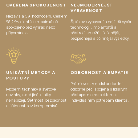
OVĚŘENÁ SPOKOJENOST
NEJMODERNĚJŠÍ
VYBAVENOST
Nezávislá 5★ hodnocení. Celkem
98,2 % klientů je maximálně
Špičkové vybavení a nejširší výběr
spokojeno bez výhrad nebo
technologií, implantátů a
připomínek.
přístrojů umožňují cílenější,
bezpečnější a účinnější výsledky.
UNIKÁTNÍ METODY A
ODBORNOST A EMPATIE
POSTUPY
Prémiovost v nadstandardní
Moderní techniky a světové
odborné péči spojená s lidským
novinky, které jiné kliniky
přístupem a respektem k
nenabízejí. Šetrnost, bezpečnost
individuálním potřebám klienta.
a účinnost bez kompromisů.