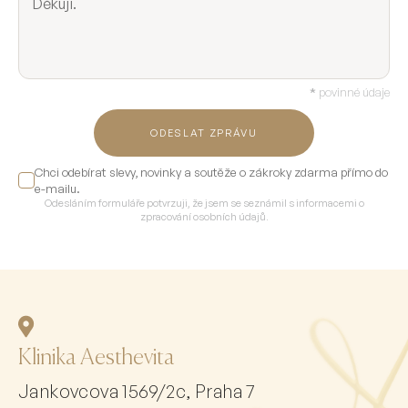
*
povinné údaje
ODESLAT ZPRÁVU
Chci odebírat slevy, novinky a soutěže o zákroky zdarma přímo do
e-mailu.
Odesláním formuláře potvrzuji, že jsem se seznámil s informacemi o
zpracování osobních údajů.
Klinika Aesthevita
Jankovcova 1569/2c, Praha 7