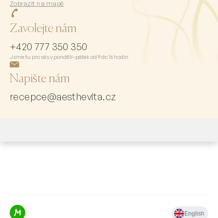
Zobrazit na mapě
Zavolejte nám
+420 777 350 350
Jsme tu pro vás v pondělí–pátek od 9 do 16 hodin
Napište nám
recepce@aesthevita.cz