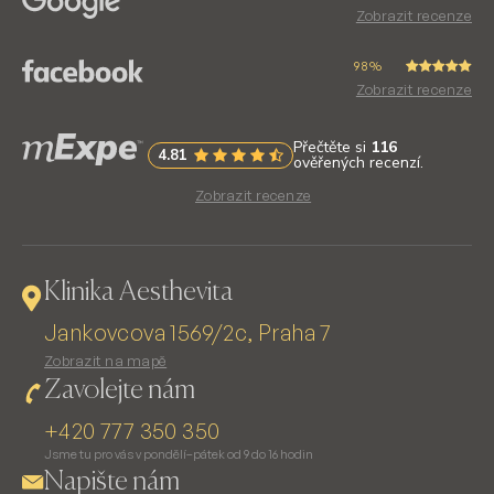
Zobrazit recenze
98%
Zobrazit recenze
Zobrazit recenze
Klinika Aesthevita
Jankovcova 1569/2c, Praha 7
Zobrazit na mapě
Zavolejte nám
+420 777 350 350
Jsme tu pro vás v pondělí–pátek od 9 do 16 hodin
Napište nám