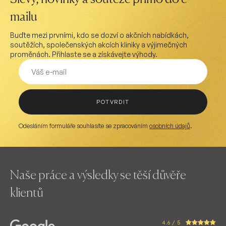
mailu
Buďte mezi prvními, kdo se dozví o akčních nabídkách,
soutěžích, společenských akcích kliniky a výjimečných
proměnách. Přihlaste se a získávejte výhody.
POTVRDIT
Odesláním formuláře souhlasíte se zpracováním
osobních údajů
.
Naše práce a výsledky se těší důvěře
klientů
4.6 / 5