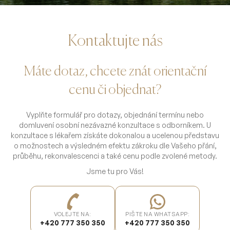
Akce a novinky
Kontaktujte nás
Proměny
Máte dotaz, chcete znát orientační
cenu či objednat?
O nás
Vyplňte formulář pro dotazy, objednání termínu nebo
domluvení osobní nezávazné konzultace s odborníkem. U
Náš tým
konzultace s lékařem získáte dokonalou a ucelenou představu
o možnostech a výsledném efektu zákroku dle Vašeho přání,
průběhu, rekonvalescenci a také cenu podle zvolené metody.
Kontakt
Jsme tu pro Vás!
VOLEJTE NA:
PIŠTE NA WHATSAPP:
+420 777 350 350
+420 777 350 350