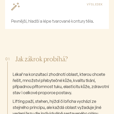
VÝSLEDEK
Pevnější, hladší a lépe tvarované kontury těla.
Jak zákrok probíhá?
01
Lékař na konzultaci zhodnotí oblast, kterou chcete
řešit, množství přebytečné kůže, kvalitu tkání,
případnou přítomnost tuku, elasticitu kůže, zdravotní
stav i celkové proporce postavy.
Lifting paží, stehen, hýždí či břicha vychází ze
stejného principu, ale každá oblast vyžaduje jiné
vedení řezu dle individuálně sestaveného plánu