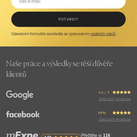
POTVRDIT
Odesláním formuláře souhlasíte se zpracováním
osobních údajů
.
Naše práce a výsledky se těší důvěře
klientů
4.6 / 5
Zobrazit recenze
98%
Zobrazit recenze