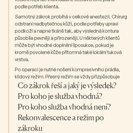
podle potřeb klienta.
Samotný zákrok probíhá v celkové anestezii. Chirurg
odstraní nadbytečnou kůži, podle potřeby upraví
podkoží a napne tkáně tak, aby výsledná kontura
působila pevněji a přirozeněji. U některých klientů
může být vhodné doplnění liposukce, pokud je
kromě povolené kůže přítomná také lokální tuková
vrstva.
Po operaci je nutné nošení kompresivního prádla,
klidový režim. Přesný režim se vždy přizpůsobuje
typu zákroku, rozsahu výkonu a průběhu hojení.
Co zákrok řeší a jaký je výsledek?
Pro koho je služba vhodná?
Pro koho služba vhodná není?
Rekonvalescence a režim po
zákroku