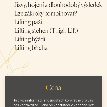
Jizvy, hojení a dlouhodobý výsledek
Lze zákroky kombinovat?
Lifting paží
Lifting stehen (Thigh Lift)
Lifting hýždí
Lifting břicha
Cena
Pro více informací i možnostech konkrétně pro vás
nás kontaktujte. Cena po konzultaci je konečná bez