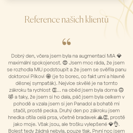
Reference našich klientů
Dobrý den, včera jsem byla na augmentaci MIA 💎
maximální spokojenost. 😍 Jsem moc ráda, že jsem
se rozhodla MIU podstoupit a že jsem se svěřila panu
doktorovi Pilkovi 🤩 (je to borec, co fakt umí a hlavně
děsnej sympaťák). Nejvíce skvělé je na tomto
zákroku ta rychlost 👏… na oběd jsem byla doma 🙃
🤣 a taky, že jsem si ho dala, páč jsem byla celkem v
pohodě a vzala jsem si jen Panadol a bohatě mi
stačil, prostě pecka. Druhý den po zákroku jsem
hnedka cítila celá prsa, včetně bradavek 🙏👏, prostě
jako moje. Však jsou, ale trošku vylepšené 💎👌.
Bolest tedy žádná nebyla, pouze tlak. První noc jsem