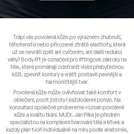
Akce a novinky
Proměny
Trápí vás povolená kůže po výrazném zhubnutí,
těhotenství nebo přirozené ztrátě elasticity, která
už se nevrátí zpět ani cvičením, ani další redukcí
O nás
váhy? Body lift je označení pro liftingové zákroky na
těle, které pomáhají odstranit visící přebytečnou
kůži, zpevnit kontury a vrátit postavě pevnější a
Náš tým
harmoničtější tvar.
Povolená kůže může ovlivňovat také komfort v
Kontakt
oblečení, pocit jistoty i každodenní pohyb. Na
konzultaci společně probereme rozsah povolené
kůže a kvalitu tkání. MUDr. Ján Pilka je předním
specialistou na komplexní tvarování těla a křivek a
každý plán tvoří individuálně na míru podle anatomie,