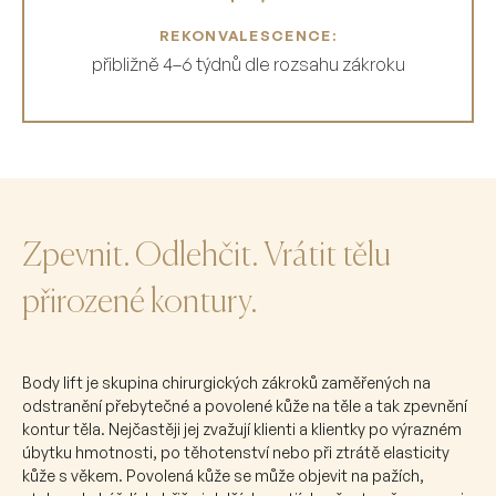
REKONVALESCENCE:
přibližně 4–6 týdnů dle rozsahu zákroku
Zpevnit. Odlehčit. Vrátit tělu
přirozené kontury.
Body lift je skupina chirurgických zákroků zaměřených na
odstranění přebytečné a povolené kůže na těle a tak zpevnění
kontur těla. Nejčastěji jej zvažují klienti a klientky po výrazném
úbytku hmotnosti, po těhotenství nebo při ztrátě elasticity
kůže s věkem. Povolená kůže se může objevit na pažích,