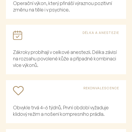
Operační výkon, který přináší výraznou pozitivní
změnu na těle i v psychice.
DÉLKA A ANESTEZIE
Zákroky probíhají v celkové anestezii. Délka závisí
na rozsahu povolené kůže a případné kombinaci
více výkonů.
REKONVALESCENCE
Obvykle trvá 4–6 týdnů. První období vyžaduje
klidový režim a nošení kompresního prádla.