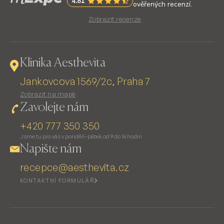
Zobrazit recenze
Klinika Aesthevita
Jankovcova 1569/2c, Praha 7
Zobrazit na mapě
Zavolejte nám
+420 777 350 350
Jsme tu pro vás v pondělí–pátek od 9 do 16 hodin
Napište nám
recepce@aesthevita.cz
KONTAKTNÍ FORMULÁŘ