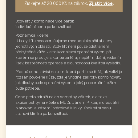
Získejte až 20 000 Kč na zákrok.
Zjistit více
.
Body lift / kombinace více partií:
individuální cena po konzultaci
Poznámka k ceně:
U body liftu nedoporučujeme mechanicky sčítat ceny
jednotlivých oblastí. Body lift není pouze odstranění
přebytečné kůže. Je to komplexní operační výkon, při
kterém se pracuje s konturou těla, napětím tkání, vedením
jizev, bezpečností operace a dlouhodobou kvalitou výsledku.
Přesná cena závisí na tom, která partie se řeší, jak velký je
rozsah povolené kůže, zda je vhodné zákroky kombinovat,
jak dlouhý bude operační výkon a jaký pooperační režim
bude potřeba.
Cena proto odráží nejen samotný zákrok, ale také
zkušenost týmu v čele s MUDr. Jánem Pilkou, individuální
plánování a zázemí prémiové kliniky. Konkrétní cenu
stanoví klinika po konzultaci.