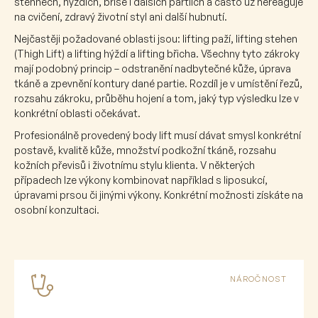
stehnech, hýždích, břiše i dalších partiích a často už nereaguje
na cvičení, zdravý životní styl ani další hubnutí.
Nejčastěji požadované oblasti jsou: lifting paží, lifting stehen
(Thigh Lift) a lifting hýždí a lifting břicha. Všechny tyto zákroky
mají podobný princip – odstranění nadbytečné kůže, úprava
tkáně a zpevnění kontury dané partie. Rozdíl je v umístění řezů,
rozsahu zákroku, průběhu hojení a tom, jaký typ výsledku lze v
konkrétní oblasti očekávat.
Profesionálně provedený body lift musí dávat smysl konkrétní
postavě, kvalitě kůže, množství podkožní tkáně, rozsahu
kožních převisů i životnímu stylu klienta. V některých
případech lze výkony kombinovat například s liposukcí,
úpravami prsou či jinými výkony. Konkrétní možnosti získáte na
osobní konzultaci.
NÁROČNOST