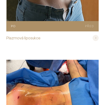
PO
PŘED
Plazmová liposukce