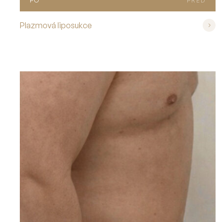
PO
PŘED
Plazmová liposukce