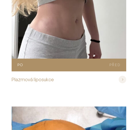
PO
PŘED
Plazmová liposukce