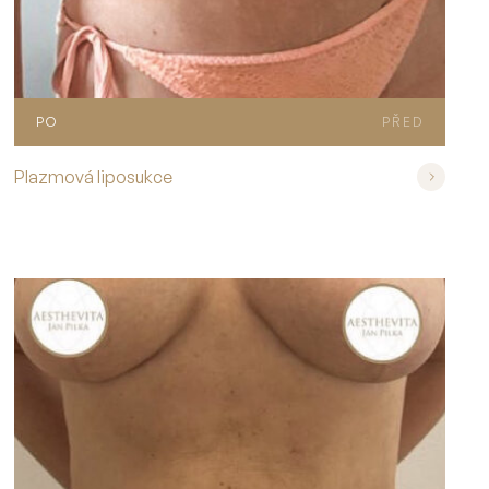
PO
PŘED
Plazmová liposukce