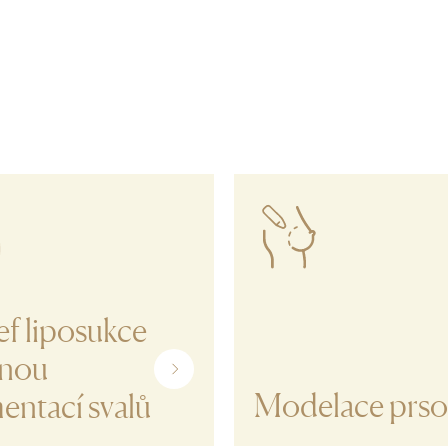
f liposukce
lnou
Modelace prs
entací svalů