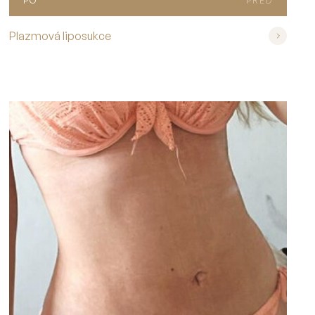
PO
PŘED
Plazmová liposukce