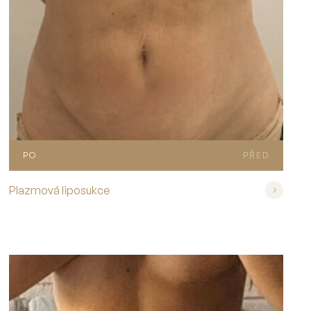
PO
PŘED
Plazmová liposukce