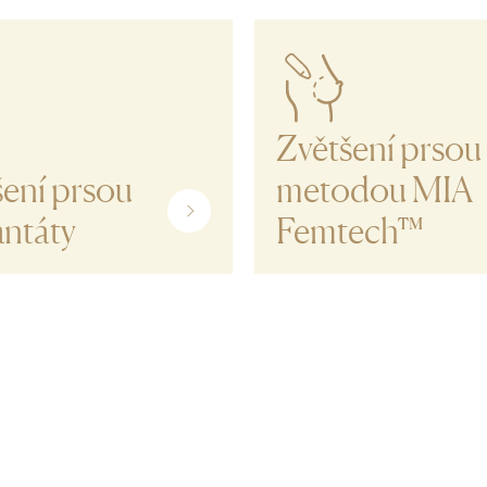
Zvětšení prsou
šení prsou
metodou MIA
antáty
Femtech™