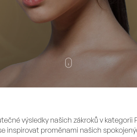
utečné výsledky našich zákroků v kategorii
se inspirovat proměnami našich spokojenýc