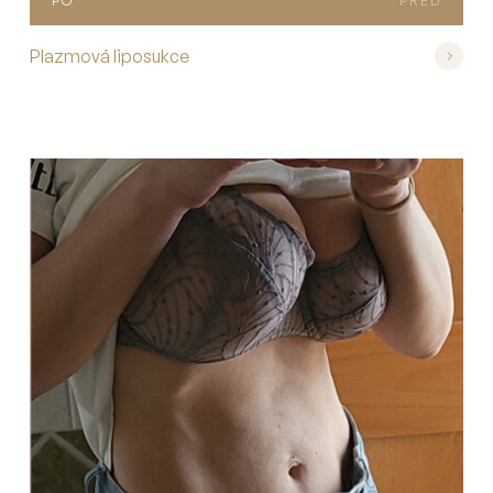
PO
PŘED
Plazmová liposukce