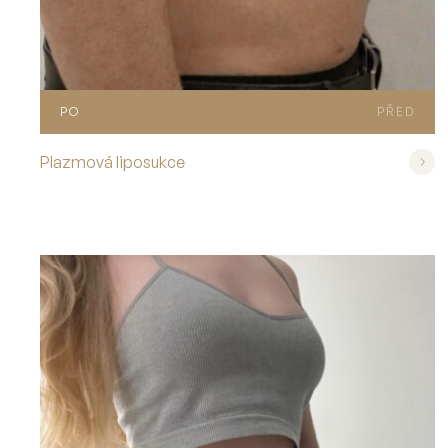
PO
PŘED
Plazmová liposukce