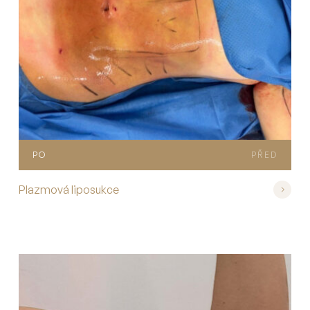
PO
PŘED
Plazmová liposukce