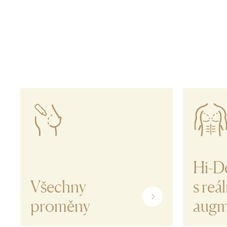
Hi-De
Všechny
s reá
proměny
augm